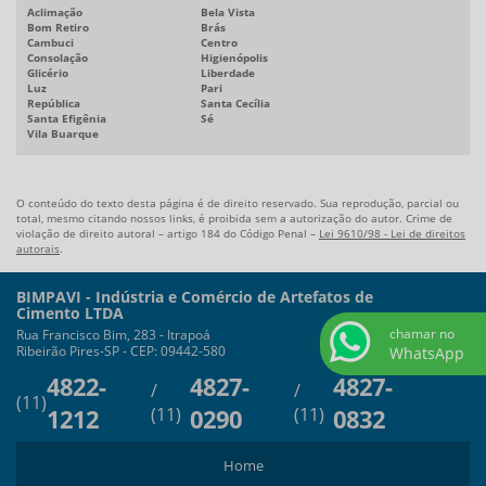
Anel para poço artesiano
Aclimação
Bela Vista
Bom Retiro
Brás
Bloco de concreto para calçada
Cambuci
Centro
Consolação
Higienópolis
Glicério
Liberdade
Luz
Pari
República
Santa Cecília
Santa Efigênia
Sé
Vila Buarque
O conteúdo do texto desta página é de direito reservado. Sua reprodução, parcial ou
total, mesmo citando nossos links, é proibida sem a autorização do autor. Crime de
violação de direito autoral – artigo 184 do Código Penal –
Lei 9610/98 - Lei de direitos
autorais
.
BIMPAVI - Indústria e Comércio de Artefatos de
Cimento LTDA
chamar no
Rua Francisco Bim, 283 - Itrapoá
Ribeirão Pires-SP - CEP: 09442-580
WhatsApp
4822-
4827-
4827-
/
/
(11)
1212
(11)
0290
(11)
0832
Home