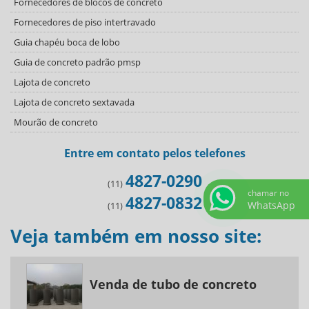
Fornecedores de blocos de concreto
Fornecedores de piso intertravado
Guia chapéu boca de lobo
Guia de concreto padrão pmsp
Lajota de concreto
Lajota de concreto sextavada
Mourão de concreto
Onde comprar pisograma
Entre em contato pelos telefones
Onde encontrar pisograma
4827-0290
Pavimento intertravado de concreto
(11)
chamar no
4827-0832
Pavimentos de concreto
WhatsApp
(11)
Pisograma de concreto
Veja também em nosso site:
Tubo de concreto armado
Tubo de concreto para água pluvial
Tubulação de concreto
Venda de tubo de concreto
Tubulação para águas pluviais