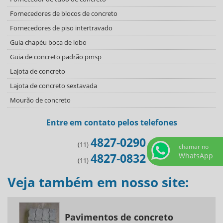
Fornecedores de blocos de concreto
Fornecedores de piso intertravado
Guia chapéu boca de lobo
Guia de concreto padrão pmsp
Lajota de concreto
Lajota de concreto sextavada
Mourão de concreto
Onde comprar pisograma
Entre em contato pelos telefones
Onde encontrar pisograma
4827-0290
Pavimento intertravado de concreto
(11)
chamar no
4827-0832
WhatsApp
Pavimentos de concreto
(11)
Pisograma de concreto
Veja também em nosso site:
Tubo de concreto armado
Tubo de concreto para água pluvial
Tubulação de concreto
Pavimentos de concreto