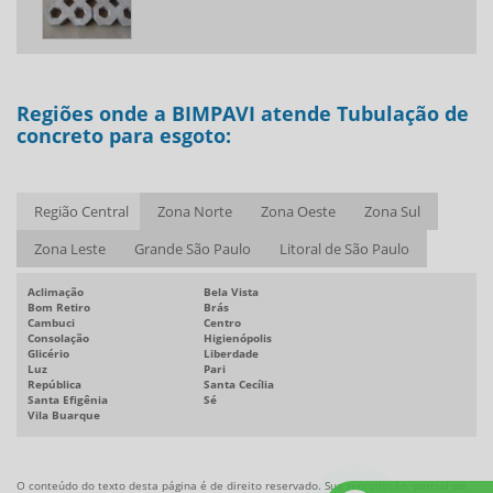
Mourão de concreto para cerca preço
Mourão de concreto preço
Mourão para cerca preço
Regiões onde a BIMPAVI atende Tubulação de
Pavimento intertravado
concreto para esgoto:
Pavimento intertravado de concreto preço
Piso intertravado de concreto
Região Central
Zona Norte
Zona Oeste
Zona Sul
Tubulação de concreto para esgoto
Zona Leste
Grande São Paulo
Litoral de São Paulo
Pisograma de concreto preço
Anel para poço artesiano
Aclimação
Bela Vista
Bom Retiro
Brás
Bloco de concreto para calçada
Cambuci
Centro
Consolação
Higienópolis
Glicério
Liberdade
Luz
Pari
República
Santa Cecília
Santa Efigênia
Sé
Vila Buarque
O conteúdo do texto desta página é de direito reservado. Sua reprodução, parcial ou