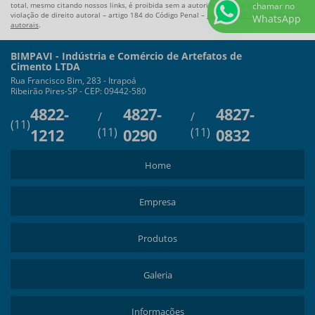
total, mesmo citando nossos links, é proibida sem a autorização do autor. Crime de
chamar no
violação de direito autoral – artigo 184 do Código Penal –
Lei 9610/98 - Lei de direitos
WhatsApp
autorais
.
BIMPAVI - Indústria e Comércio de Artefatos de
Cimento LTDA
Rua Francisco Bim, 283 - Itrapoá
Ribeirão Pires-SP - CEP: 09442-580
4822-
4827-
4827-
/
/
(11)
1212
(11)
0290
(11)
0832
Home
Empresa
Produtos
Galeria
Informações