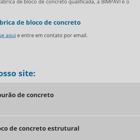
fábrica de bloco de concreto
qualificada, a BIMPAVI é o
A
B
p
brica de bloco de concreto
B
ue aqui
e entre em contato por email.
F
M
M
M
sso site:
M
P
P
ourão de concreto
P
T
P
oco de concreto estrutural
A
B