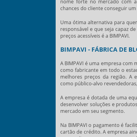
nome forte no mercado com an
chances do cliente conseguir um
Uma ótima alternativa para qu
responsável e que seja capaz de
preços acessíveis é a BIMPAVI.
BIMPAVI - FÁBRICA DE 
A BIMPAVI é uma empresa com ma
como fabricante em todo o esta
melhores preços da região. A 
como público-alvo revendedoras,
A empresa é dotada de uma equip
desenvolver soluções e produtos 
mercado em seu segmento.
Na BIMPAVI o pagamento é facilit
cartão de crédito. A empresa ain