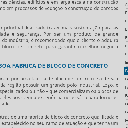
residências, edifícios e em larga escala na construção
A
 como em processos de vedação e construção de paredes
B
B
principal finalidade trazer mais sustentação para as
B
lidade e segurança. Por ser um produto de grande
B
 da indústria, é recomendado que o cliente o adquira
B
e bloco de concreto
para garantir o melhor negócio
B
E
OA FÁBRICA DE BLOCO DE CONCRETO
F
curam por uma
fábrica de bloco de concreto
é a de São
F
 da região possuir um grande polo industrial. Logo, é
F
 especializados ou não – que comercializam os blocos de
F
 eles possuem a experiência necessária para fornecer
dade.
F
F
 atrás de uma
fábrica de bloco de concreto
qualificada é
F
ja estabelecido no seu ramo de atuação e que tenha um