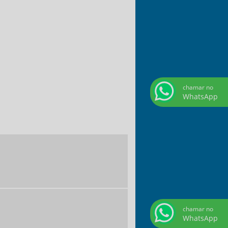
nel de concreto para poço preço
loco de concreto estrutural 14x19x39
reço
loco de concreto estrutural preço
ábrica de mourão de concreto
ourão de concreto para cerca
chamar no
ourão de concreto para cerca preço
WhatsApp
ourão de concreto preço
ourão para cerca preço
avimento intertravado
avimento intertravado de concreto preço
iso intertravado de concreto
ubulação de concreto para esgoto
isograma de concreto preço
chamar no
nel para poço artesiano
WhatsApp
loco de concreto para calçada