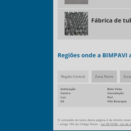
Fábrica de tu
Regiões onde a BIMPAVI a
Região Central
Zona Norte
Zona
Aclimação
Bela Vista
Centro
Consolação
Luz
Pari
Sé
Vila Buarque
O conteúdo do texto desta página é de direito reser
– artigo 184 do Código Penal –
Lei 9610/98 - Lei de 