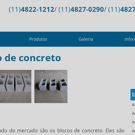
(11)
4822-1212
/ (11)
4827-0290
/ (11)
482
Produtos
Galeria
Info
o de concreto
A
A
A
ado do mercado são os blocos de concreto. Eles são
A