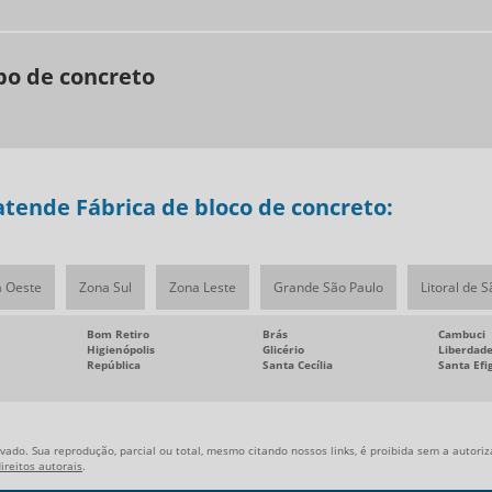
bo de concreto
tende Fábrica de bloco de concreto:
 Oeste
Zona Sul
Zona Leste
Grande São Paulo
Litoral de 
Bom Retiro
Brás
Cambuci
Higienópolis
Glicério
Liberdad
República
Santa Cecília
Santa Efi
vado. Sua reprodução, parcial ou total, mesmo citando nossos links, é proibida sem a autoriz
direitos autorais
.