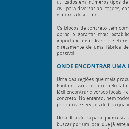
utilizados em inúmeros tipos de 
civil para diversas aplicações,
e muros de arrimo.
Os blocos de concreto têm como 
obras e garantir mais estabi
importância em diversos setores
diretamente de uma
fábrica d
possível.
ONDE ENCONTRAR UMA B
Uma das regiões que mais pro
Paulo e isso acontece pelo fato
fácil encontrar diversos locais –
concreto. No entanto, nem todos
produtos e serviços de boa quali
Uma dica válida para quem está
buscar por um local que já este