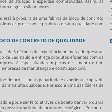
G
os de atuação e expertise comprovadas. Assim, as
 bom negócio são maiores.
G
L
em está à procura de uma
fábrica de bloco de concreto
L
 oferecer processos e produtos de alta qualidade com
M
O
BLOCO DE CONCRETO DE QUALIDADE
O
is de 3 décadas de experiência no mercado que atua
P
do de São Paulo e entrega produtos eficientes com os
P
empresa é especializada em peças de cimento e tem
P
 empresas de manutenção e construção civil.
T
e de profissionais gabaritada e experiente, capaz de
T
da mais alta qualidade. Por isso é uma das líderes de
T
T
ado e pode ser feito através de boleto bancário ou via
V
da possui uma linha de produtos ecológicos. Portanto,
V