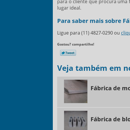
para o cliente que procura uma
lugar ideal.
Para saber mais sobre Fá
Ligue para
(11) 4827-0290
ou
cliq
Gostou? compartilhe!
Veja também em no
Fábrica de m
Fábrica de bl