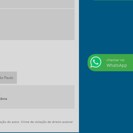
chamar no
WhatsApp
São Paulo
e
gênia
ação do autor. Crime de violação de direito autoral